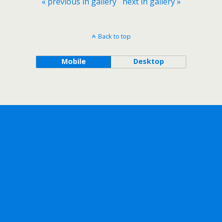
« previous in gallery
next in gallery »
Back to top
Mobile
Desktop