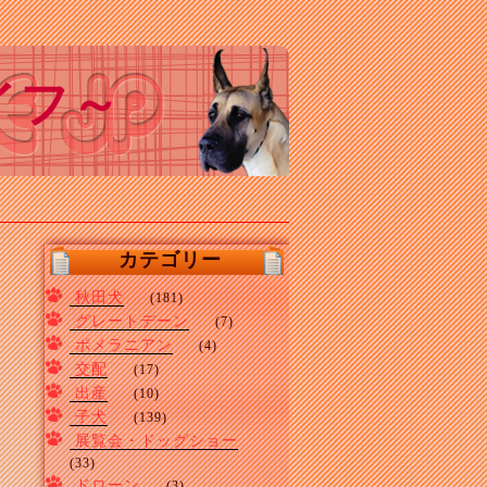
イフ～
カテゴリー
秋田犬
(181)
グレートデーン
(7)
ポメラニアン
(4)
交配
(17)
出産
(10)
子犬
(139)
展覧会・ドッグショー
(33)
ドローン
(3)