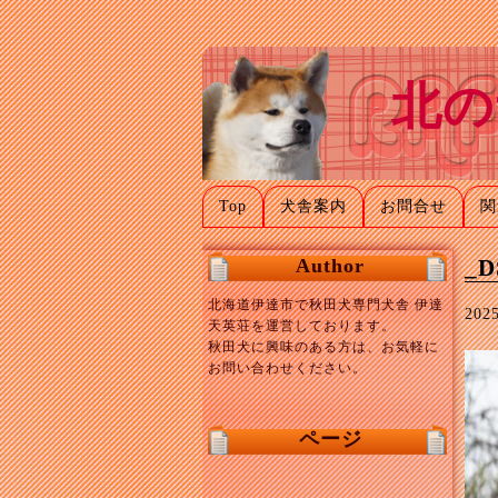
北の
Top
犬舎案内
お問合せ
関
Author
_D
北海道伊達市で秋田犬専門犬舎 伊達
20
天英荘を運営しております。
秋田犬に興味のある方は、お気軽に
お問い合わせください。
ページ