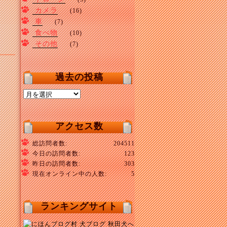
カメラ
(16)
車
(7)
食べ物
(10)
その他
(7)
過去の投稿
過
去
の
投
アクセス数
稿
総訪問者数:
204511
今日の訪問者数:
123
昨日の訪問者数:
303
現在オンライン中の人数:
5
ランキングサイト