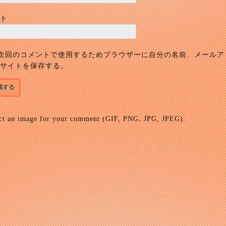
ト
次回のコメントで使用するためブラウザーに自分の名前、メールア
サイトを保存する。
ct an image for your comment (GIF, PNG, JPG, JPEG):