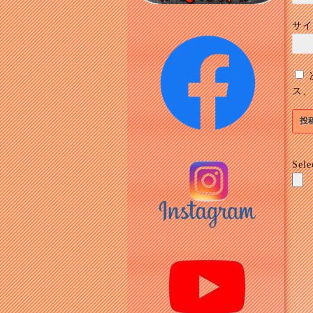
サイ
ス、
Sele