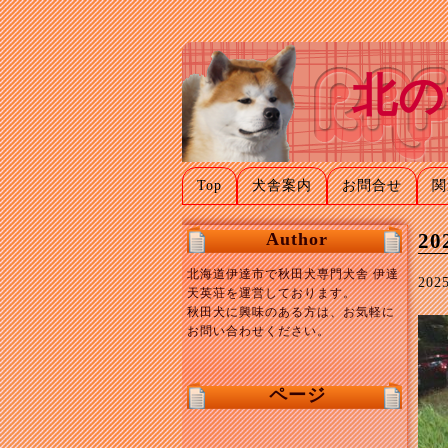
北の
Top
犬舎案内
お問合せ
関
Author
20
北海道伊達市で秋田犬専門犬舎 伊達
20
天英荘を運営しております。
秋田犬に興味のある方は、お気軽に
お問い合わせください。
ページ