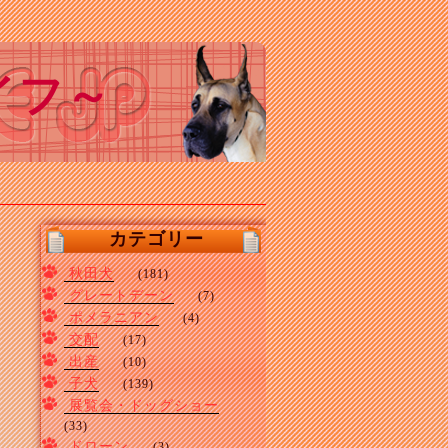
イフ～
カテゴリー
秋田犬
(181)
グレートデーン
(7)
ポメラニアン
(4)
交配
(17)
出産
(10)
子犬
(139)
展覧会・ドッグショー
(33)
ドローン
(3)