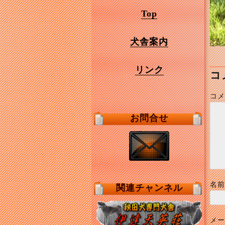
Top
犬舎案内
リンク
コ
コメ
お問合せ
名前
関連チャンネル
メー