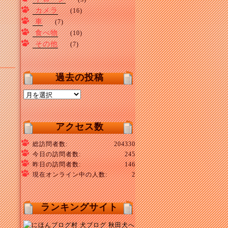
カメラ
(16)
車
(7)
食べ物
(10)
その他
(7)
過去の投稿
過
去
の
投
アクセス数
稿
総訪問者数:
204330
今日の訪問者数:
245
昨日の訪問者数:
146
現在オンライン中の人数:
2
ランキングサイト