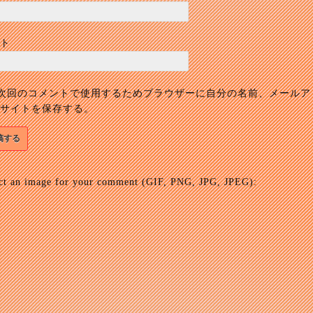
ト
次回のコメントで使用するためブラウザーに自分の名前、メールア
サイトを保存する。
ct an image for your comment (GIF, PNG, JPG, JPEG):