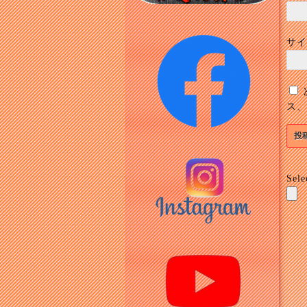
サイ
ス、
Sele