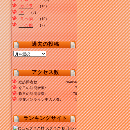
カメラ
(16)
車
(7)
食べ物
(10)
その他
(7)
過去の投稿
過
去
の
投
アクセス数
稿
総訪問者数:
204056
今日の訪問者数:
117
昨日の訪問者数:
170
現在オンライン中の人数:
1
ランキングサイト