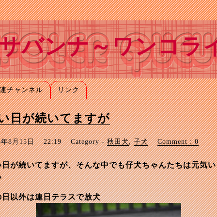
サバンナ～ワンコラ
連チャンネル
リンク
い日が続いてますが
24年8月15日
22:19
Category -
秋田犬
,
子犬
Comment : 0
い日が続いてますが、そんな中でも仔犬ちゃんたちは元気い
い
の日以外は連日テラスで放犬