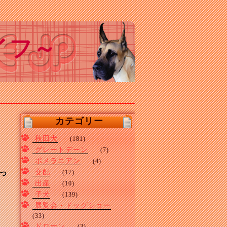
イフ～
カテゴリー
秋田犬
(181)
グレートデーン
(7)
ポメラニアン
(4)
っ
交配
(17)
出産
(10)
子犬
(139)
展覧会・ドッグショー
(33)
ドローン
(3)