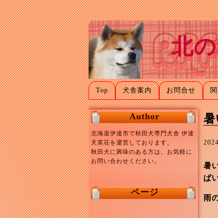
北の
Top
犬舎案内
お問合せ
関
Author
暑
北海道伊達市で秋田犬専門犬舎 伊達
20
天英荘を運営しております。
秋田犬に興味のある方は、お気軽に
お問い合わせください。
暑
ぱ
ページ
雨