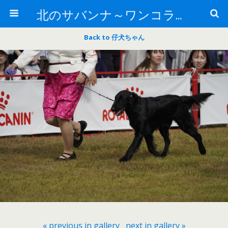
北のサバンナ～ワンコライフ～
Back to 仔犬ちゃん
« previous in gallery
next in gallery »