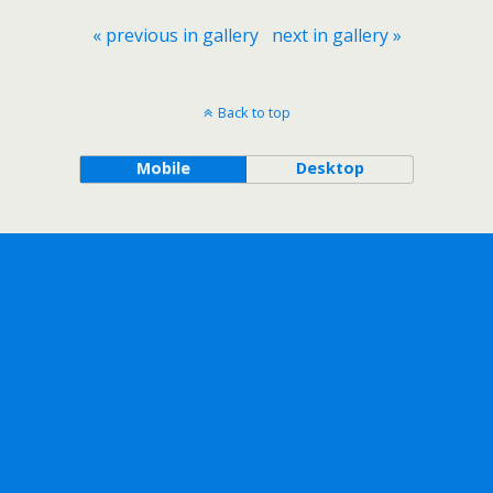
« previous in gallery
next in gallery »
Back to top
Mobile
Desktop