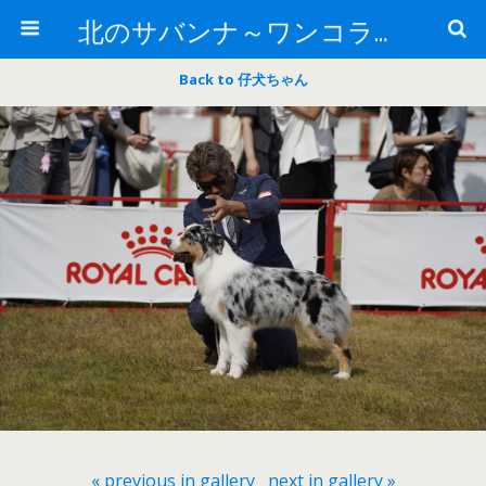
北のサバンナ～ワンコライフ～
Back to 仔犬ちゃん
« previous in gallery
next in gallery »