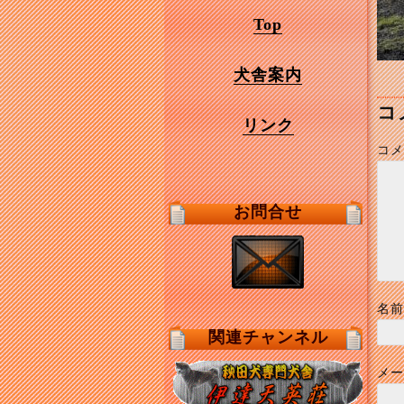
Top
犬舎案内
コ
リンク
コメ
お問合せ
名前
関連チャンネル
メー