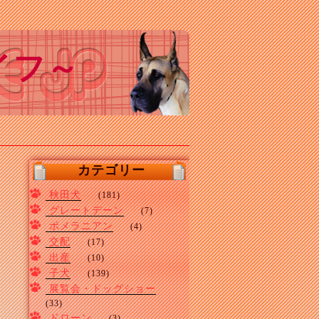
イフ～
カテゴリー
秋田犬
(181)
グレートデーン
(7)
ポメラニアン
(4)
交配
(17)
出産
(10)
子犬
(139)
展覧会・ドッグショー
(33)
ドローン
(3)