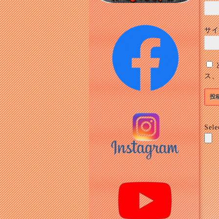
サイ
ス、
Sele