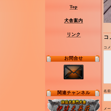
Top
犬舎案内
リンク
コ
コメ
お問合せ
名前
関連チャンネル
メー