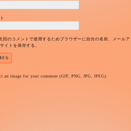
ト
次回のコメントで使用するためブラウザーに自分の名前、メールア
サイトを保存する。
ct an image for your comment (GIF, PNG, JPG, JPEG):