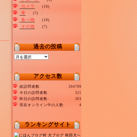
カメラ
(16)
車
(7)
食べ物
(10)
その他
(7)
過去の投稿
過
去
の
投
アクセス数
稿
総訪問者数:
204709
今日の訪問者数:
321
昨日の訪問者数:
303
現在オンライン中の人数:
4
ランキングサイト