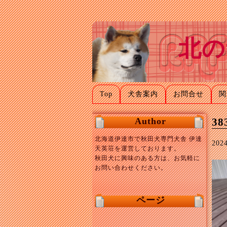
北の
Top
犬舎案内
お問合せ
関
Author
38
北海道伊達市で秋田犬専門犬舎 伊達
20
天英荘を運営しております。
秋田犬に興味のある方は、お気軽に
お問い合わせください。
ページ